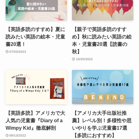
【英語多読のすすめ】夏に
【親子で英語多読のすす
読みたい英語の絵本・児童
め】秋に読みたい英語の絵
書20選！
本・児童書20選【読書の
秋】
07/03/2023
10/20/2022
【英語多読】アメリカで大
【アメリカ大手出版社推
人気の児童書『Diary of a
薦】レベル別！多様性や思
Wimpy Kid』徹底解剖
いやりを学ぶ児童書17選
【多読におすすめ】
09/13/2022