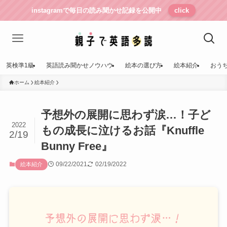
instagramで毎日の読み聞かせ記録を公開中
click
英検準1級
英語読み聞かせノウハウ
絵本の選び方
絵本紹介
おう
ホーム
絵本紹介
予想外の展開に思わず涙…！子ど
2022
もの成長に泣けるお話『Knuffle
2/19
Bunny Free』
09/22/2021
02/19/2022
絵本紹介