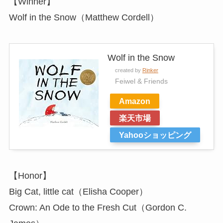
【Winner】
Wolf in the Snow（Matthew Cordell）
Wolf in the Snow
created by
Rinker
Feiwel & Friends
Amazon
楽天市場
Yahooショッピング
【Honor】
Big Cat, little cat（Elisha Cooper）
Crown: An Ode to the Fresh Cut（Gordon C.