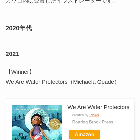
カッコ内は受賞したイラストレーターです。
2020年代
2021
【Winner】
We Are Water Protectors（Michaela Goade）
We Are Water Protectors
created by
Rinker
Roaring Brook Press
Amazon