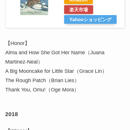
楽天市場
Yahooショッピング
【Honor】
Alma and How She Got Her Name（Juana
Martinez-Neal）
A Big Mooncake for Little Star（Grace Lin）
The Rough Patch（Brian Lies）
Thank You, Omu!（Oge Mora）
2018