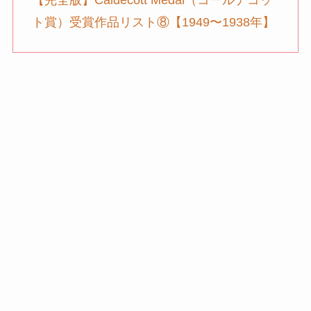
【完全版】Caldecott Medal（コールデコッ
ト賞）受賞作品リスト⑧【1949〜1938年】