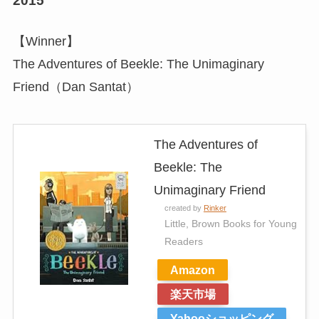
2015
【Winner】
The Adventures of Beekle: The Unimaginary
Friend（Dan Santat）
The Adventures of
Beekle: The
Unimaginary Friend
created by
Rinker
Little, Brown Books for Young
Readers
Amazon
楽天市場
Yahooショッピング