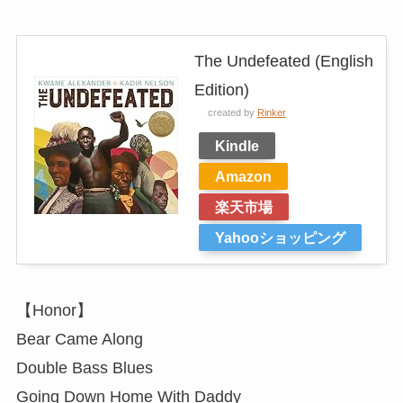
The Undefeated (English
Edition)
created by
Rinker
Kindle
Amazon
楽天市場
Yahooショッピング
【Honor】
Bear Came Along
Double Bass Blues
Going Down Home With Daddy