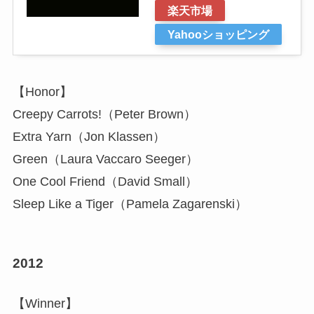
楽天市場
Yahooショッピング
【Honor】
Creepy Carrots!（Peter Brown）
Extra Yarn（Jon Klassen）
Green（Laura Vaccaro Seeger）
One Cool Friend（David Small）
Sleep Like a Tiger（Pamela Zagarenski）
2012
【Winner】