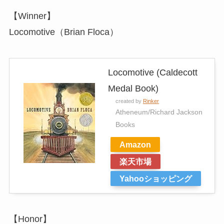
【Winner】
Locomotive（Brian Floca）
Locomotive (Caldecott
Medal Book)
created by
Rinker
Atheneum/Richard Jackson
Books
Amazon
楽天市場
Yahooショッピング
【Honor】