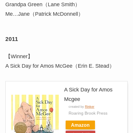
Grandpa Green（Lane Smith）
Me…Jane（Patrick McDonnell）
2011
【Winner】
A Sick Day for Amos McGee（Erin E. Stead）
A Sick Day for Amos
Mcgee
created by
Rinker
Roaring Brook Press
Amazon