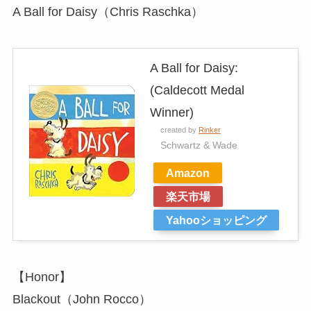
A Ball for Daisy（Chris Raschka）
A Ball for Daisy:
(Caldecott Medal
Winner)
created by
Rinker
Schwartz & Wade
Amazon
楽天市場
Yahooショッピング
【Honor】
Blackout（John Rocco）