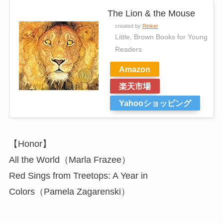
The Lion & the Mouse
created by
Rinker
Little, Brown Books for Young
Readers
Amazon
楽天市場
Yahooショッピング
【Honor】
All the World（Marla Frazee）
Red Sings from Treetops: A Year in
Colors（Pamela Zagarenski）