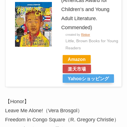
(Americas Award for
Children’s and Young
Adult Literature.
Commended)
created by
Rinker
Little, Brown Books for Young
Readers
Amazon
楽天市場
Yahooショッピング
【Honor】
Leave Me Alone!（Vera Brosgol）
Freedom in Congo Square（R. Gregory Christie）