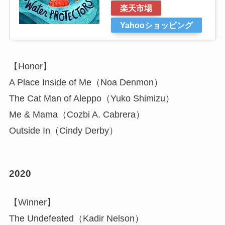
楽天市場
Yahooショッピング
【Honor】
A Place Inside of Me（Noa Denmon）
The Cat Man of Aleppo（Yuko Shimizu）
Me & Mama（Cozbi A. Cabrera）
Outside In（Cindy Derby）
2020
【Winner】
The Undefeated（Kadir Nelson）