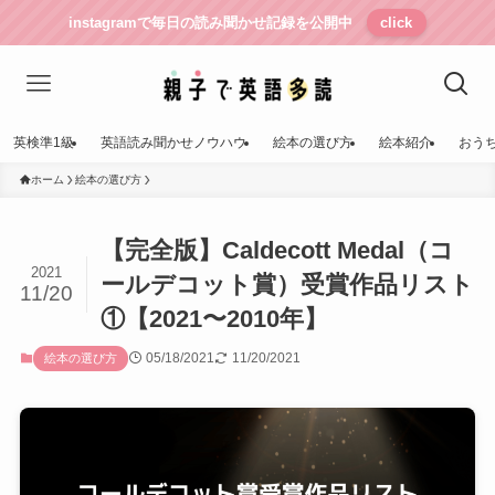
instagramで毎日の読み聞かせ記録を公開中
click
英検準1級
英語読み聞かせノウハウ
絵本の選び方
絵本紹介
おう
ホーム
絵本の選び方
【完全版】Caldecott Medal（コ
2021
ールデコット賞）受賞作品リスト
11/20
①【2021〜2010年】
05/18/2021
11/20/2021
絵本の選び方