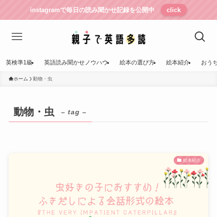
instagramで毎日の読み聞かせ記録を公開中
click
英検準1級
英語読み聞かせノウハウ
絵本の選び方
絵本紹介
おう
ホーム
動物・虫
動物・虫
– tag –
絵本紹介